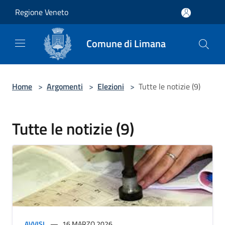
Salta al contenuto principale
Regione Veneto
Comune di Limana
Home
>
Argomenti
>
Elezioni
>
Tutte le notizie (9)
Tutte le notizie (9)
AVVISI
16 MARZO 2026