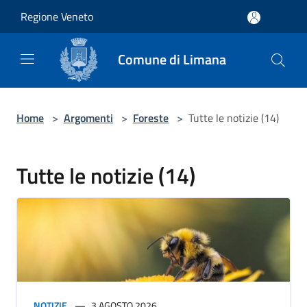
Salta al contenuto principale
Regione Veneto
Comune di Limana
Home
>
Argomenti
>
Foreste
>
Tutte le notizie (14)
Tutte le notizie (14)
NOTIZIE
3 AGOSTO 2026