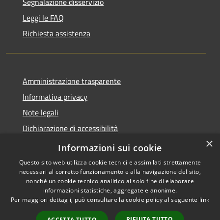
Segnalazione disservizio
Leggi le FAQ
Richiesta assistenza
Amministrazione trasparente
Informativa privacy
Note legali
Dichiarazione di accessibilità
×
Moduli Privacy Amministrazione trasparente
Informazioni sui cookie
Questo sito web utilizza cookie tecnici e assimilati strettamente
necessari al corretto funzionamento e alla navigazione del sito,
nonché un cookie tecnico analitico al solo fine di elaborare
informazioni statistiche, aggregate e anonime.
RSS
Copyright © 2026 • Comune di
Per maggiori dettagli, può consultare la cookie policy al seguente
link
Accessibilità
Limana • Powered by
Privacy
Municipium
Accesso
•
RIFIUTA TUTTO
ACCETTA TUTTO