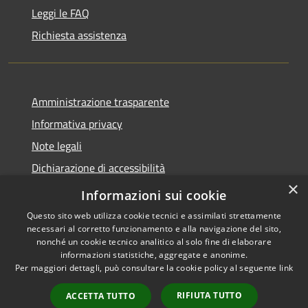
Leggi le FAQ
Richiesta assistenza
Amministrazione trasparente
Informativa privacy
Note legali
Dichiarazione di accessibilità
×
Moduli Privacy Amministrazione trasparente
Informazioni sui cookie
Questo sito web utilizza cookie tecnici e assimilati strettamente
necessari al corretto funzionamento e alla navigazione del sito,
nonché un cookie tecnico analitico al solo fine di elaborare
informazioni statistiche, aggregate e anonime.
RSS
Copyright © 2026 • Comune di
Per maggiori dettagli, può consultare la cookie policy al seguente
link
Accessibilità
Limana • Powered by
Privacy
Municipium
Accesso
•
RIFIUTA TUTTO
ACCETTA TUTTO