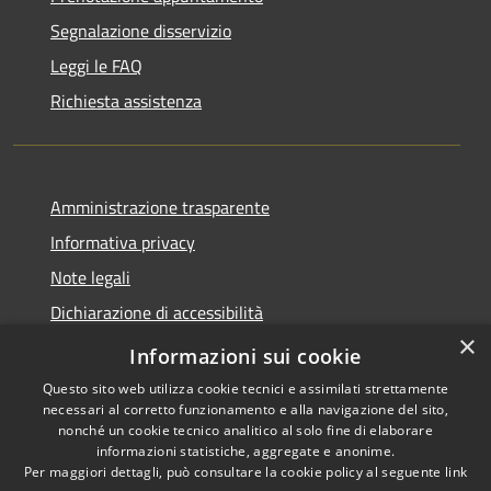
Segnalazione disservizio
Leggi le FAQ
Richiesta assistenza
Amministrazione trasparente
Informativa privacy
Note legali
Dichiarazione di accessibilità
×
Moduli Privacy Amministrazione trasparente
Informazioni sui cookie
Questo sito web utilizza cookie tecnici e assimilati strettamente
necessari al corretto funzionamento e alla navigazione del sito,
nonché un cookie tecnico analitico al solo fine di elaborare
informazioni statistiche, aggregate e anonime.
RSS
Copyright © 2026 • Comune di
Per maggiori dettagli, può consultare la cookie policy al seguente
link
Accessibilità
Limana • Powered by