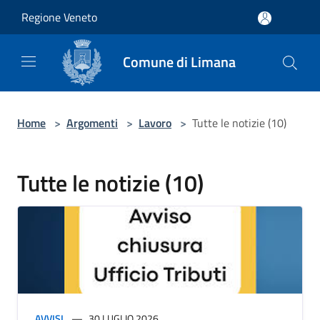
Salta al contenuto principale
Regione Veneto
Comune di Limana
Home
>
Argomenti
>
Lavoro
>
Tutte le notizie (10)
Tutte le notizie (10)
AVVISI
30 LUGLIO 2026