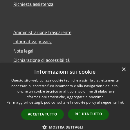
Richiesta assistenza
Amministrazione trasparente
Informativa privacy
Note legali
Dichiarazione di accessibilità
×
Moduli Privacy Amministrazione trasparente
Informazioni sui cookie
Questo sito web utilizza cookie tecnici e assimilati strettamente
necessari al corretto funzionamento e alla navigazione del sito,
nonché un cookie tecnico analitico al solo fine di elaborare
informazioni statistiche, aggregate e anonime.
RSS
Copyright © 2026 • Comune di
Per maggiori dettagli, può consultare la cookie policy al seguente
link
Accessibilità
Limana • Powered by
Privacy
Municipium
Accesso
•
RIFIUTA TUTTO
ACCETTA TUTTO
Cookie
redazione
Mappa del sito
MOSTRA DETTAGLI