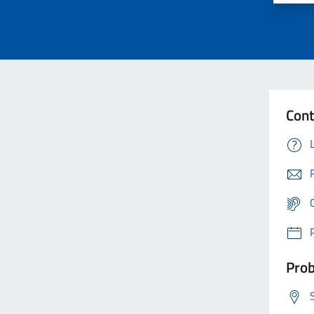
Cont
Prob