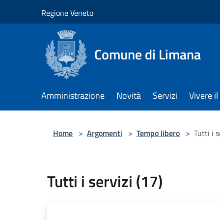
Salta al contenuto principale
Regione Veneto
Comune di Limana
Amministrazione
Novità
Servizi
Vivere 
Home
>
Argomenti
>
Tempo libero
>
Tutti i 
Tutti i servizi (17)