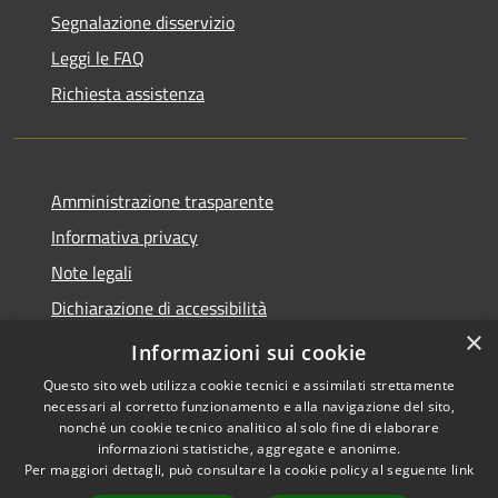
Segnalazione disservizio
Leggi le FAQ
Richiesta assistenza
Amministrazione trasparente
Informativa privacy
Note legali
Dichiarazione di accessibilità
×
Moduli Privacy Amministrazione trasparente
Informazioni sui cookie
Questo sito web utilizza cookie tecnici e assimilati strettamente
necessari al corretto funzionamento e alla navigazione del sito,
nonché un cookie tecnico analitico al solo fine di elaborare
informazioni statistiche, aggregate e anonime.
RSS
Copyright © 2026 • Comune di
Per maggiori dettagli, può consultare la cookie policy al seguente
link
Accessibilità
Limana • Powered by