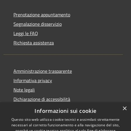
Prenotazione appuntamento
Segnalazione disservizio
Leggi le FAQ
Richiesta assistenza
Amministrazione trasparente
Informativa privacy
Note legali
Dichiarazione di accessibilità
×
Moduli Privacy Amministrazione trasparente
Informazioni sui cookie
Questo sito web utilizza cookie tecnici e assimilati strettamente
necessari al corretto funzionamento e alla navigazione del sito,
nonché un cookie tecnico analitico al solo fine di elaborare