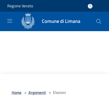
Salta al contenuto principale
Regione Veneto
Comune di Limana
Home
>
Argomenti
>
Elezioni