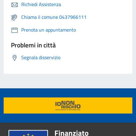
Richiedi Assistenza
Chiama il comune 0437966111
Prenota un appuntamento
Problemi in città
Segnala disservizio