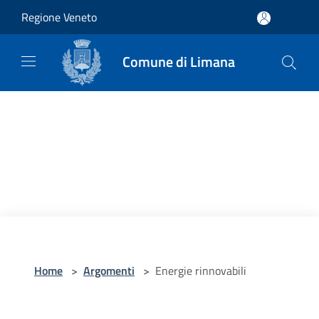
Salta al contenuto principale
Regione Veneto
Comune di Limana
Home
>
Argomenti
>
Energie rinnovabili