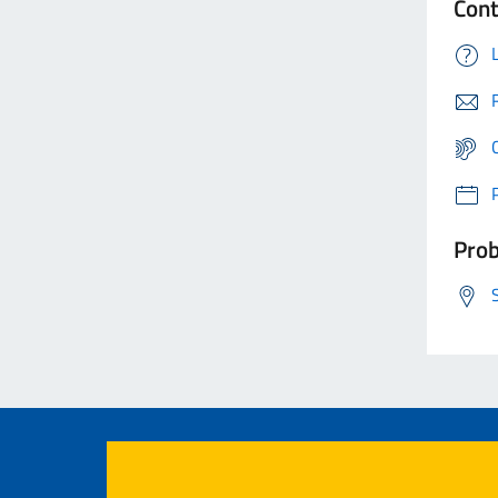
Cont
Prob