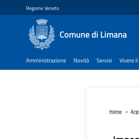
Salta al contenuto principale
Regione Veneto
Comune di Limana
Amministrazione
Novità
Servizi
Vivere 
Home
>
Arg