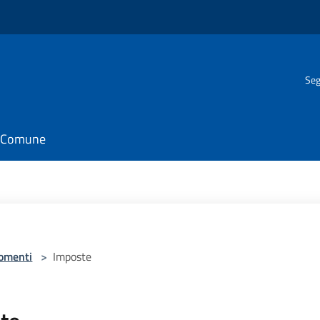
Seg
il Comune
omenti
>
Imposte