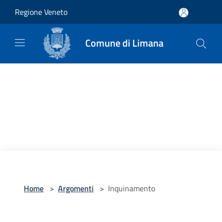
Salta al contenuto principale
Regione Veneto
Comune di Limana
Home
>
Argomenti
>
Inquinamento