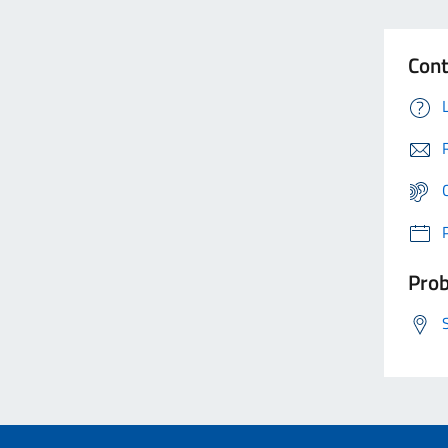
Cont
Prob