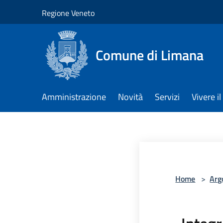
Salta al contenuto principale
Regione Veneto
Comune di Limana
Amministrazione
Novità
Servizi
Vivere 
Home
>
Arg