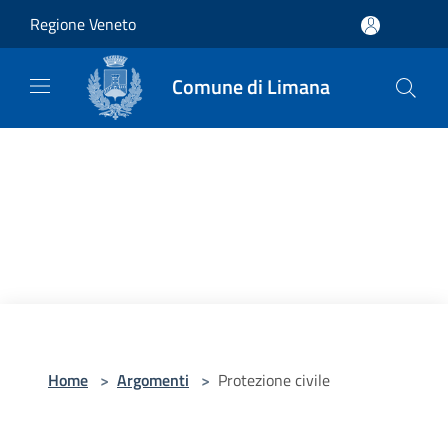
Salta al contenuto principale
Regione Veneto
Comune di Limana
Home
>
Argomenti
>
Protezione civile