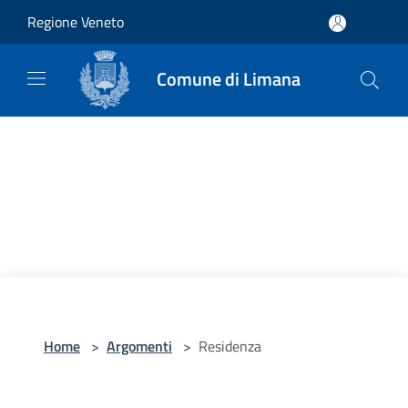
Salta al contenuto principale
Regione Veneto
Comune di Limana
Home
>
Argomenti
>
Residenza