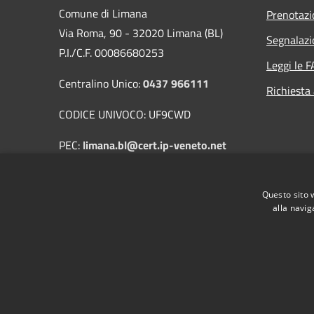
Comune di Limana
Prenotaz
Via Roma, 90 - 32020 Limana (BL)
Segnalazi
P.I./C.F. 00086680253
Leggi le 
Centralino Unico:
0437 966111
Richiesta
CODICE UNIVOCO: UF9CWD
PEC:
limana.bl@cert.ip-veneto.net
Mail:
protocollo@comune.limana.bl.it
Questo sito 
alla navig
RSS
Accessibilità
Privacy
Cookie
Mappa de