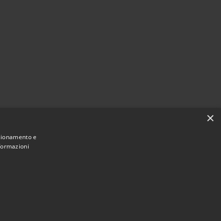
×
nzionamento e
nformazioni
Municipium
Accesso redazione
di Limana • Powered by
•