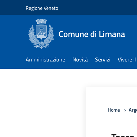
Salta al contenuto principale
Regione Veneto
Comune di Limana
Amministrazione
Novità
Servizi
Vivere 
Home
>
Arg