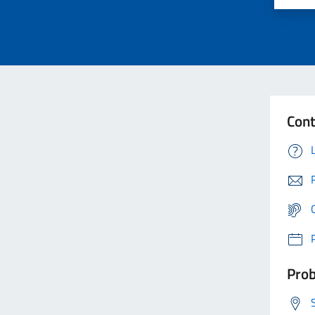
Cont
Prob