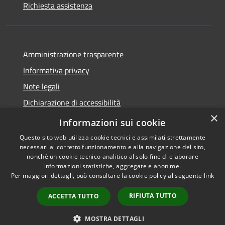
Richiesta assistenza
Amministrazione trasparente
Informativa privacy
Note legali
Dichiarazione di accessibilità
×
Moduli Privacy Amministrazione trasparente
Informazioni sui cookie
Questo sito web utilizza cookie tecnici e assimilati strettamente
necessari al corretto funzionamento e alla navigazione del sito,
nonché un cookie tecnico analitico al solo fine di elaborare
informazioni statistiche, aggregate e anonime.
RSS
Copyright © 2026 • Comune di
Per maggiori dettagli, può consultare la cookie policy al seguente
link
Accessibilità
Limana • Powered by
Privacy
Municipium
Accesso
•
RIFIUTA TUTTO
ACCETTA TUTTO
Cookie
redazione
Mappa del sito
MOSTRA DETTAGLI