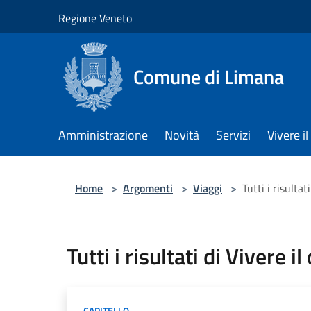
Salta al contenuto principale
Regione Veneto
Comune di Limana
Amministrazione
Novità
Servizi
Vivere 
Home
>
Argomenti
>
Viaggi
>
Tutti i risultat
Tutti i risultati di Vivere i
CAPITELLO