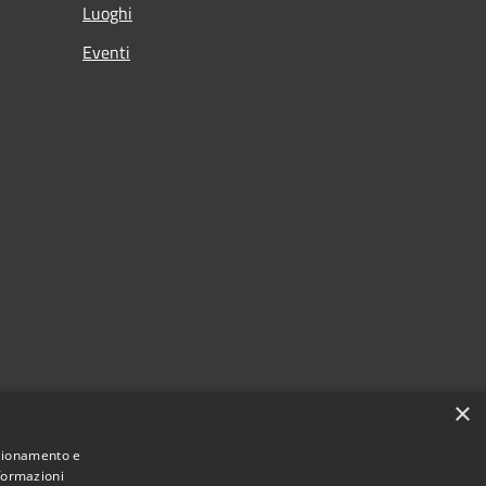
Luoghi
Eventi
×
nzionamento e
nformazioni