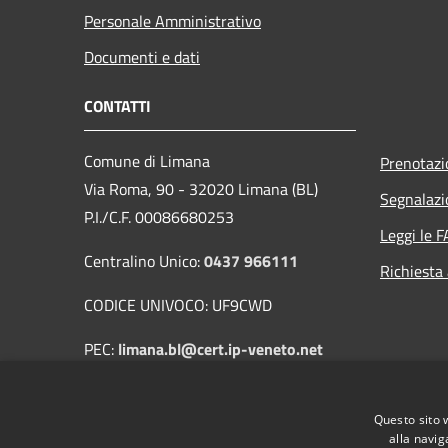
Personale Amministrativo
Documenti e dati
CONTATTI
Comune di Limana
Prenotaz
Via Roma, 90 - 32020 Limana (BL)
Segnalazi
P.I./C.F. 00086680253
Leggi le 
Centralino Unico:
0437 966111
Richiesta
CODICE UNIVOCO: UF9CWD
PEC:
limana.bl@cert.ip-veneto.net
Mail:
protocollo@comune.limana.bl.it
Questo sito 
alla navig