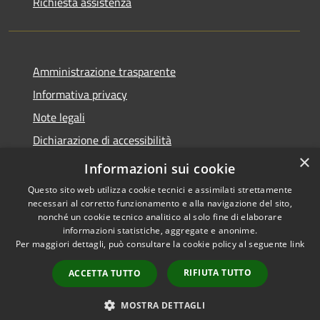
Richiesta assistenza
Amministrazione trasparente
Informativa privacy
Note legali
Dichiarazione di accessibilità
×
Moduli Privacy Amministrazione trasparente
Informazioni sui cookie
Questo sito web utilizza cookie tecnici e assimilati strettamente
necessari al corretto funzionamento e alla navigazione del sito,
nonché un cookie tecnico analitico al solo fine di elaborare
informazioni statistiche, aggregate e anonime.
RSS
Copyright © 2026 • Comune di
Per maggiori dettagli, può consultare la cookie policy al seguente
link
Accessibilità
Limana • Powered by
Privacy
Municipium
Accesso
•
RIFIUTA TUTTO
ACCETTA TUTTO
Cookie
redazione
Mappa del sito
MOSTRA DETTAGLI