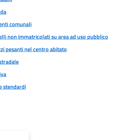
ada
enti comunali
rrelli non immatricolati su area ad uso pubblico
zi pesanti nel centro abitato
 stradale
iva
 e stendardi