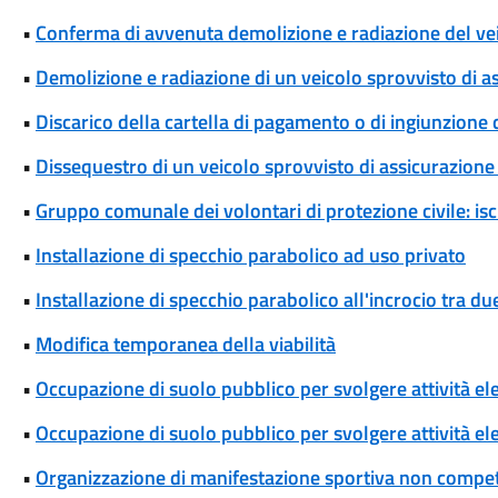
•
Conferma di avvenuta demolizione e radiazione del ve
•
Demolizione e radiazione di un veicolo sprovvisto di a
•
Discarico della cartella di pagamento o di ingiunzione
•
Dissequestro di un veicolo sprovvisto di assicurazione 
•
Gruppo comunale dei volontari di protezione civile: isc
•
Installazione di specchio parabolico ad uso privato
•
Installazione di specchio parabolico all'incrocio tra d
•
Modifica temporanea della viabilità
•
Occupazione di suolo pubblico per svolgere attività el
•
Occupazione di suolo pubblico per svolgere attività ele
•
Organizzazione di manifestazione sportiva non competi