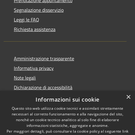
Prenotazione appuntamento
Segnalazione disservizio
Leggi le FAQ
Richiesta assistenza
Amministrazione trasparente
Informativa privacy
Note legali
Dichiarazione di accessibilità
×
Moduli Privacy Amministrazione trasparente
Informazioni sui cookie
Questo sito web utilizza cookie tecnici e assimilati strettamente
necessari al corretto funzionamento e alla navigazione del sito,
nonché un cookie tecnico analitico al solo fine di elaborare
informazioni statistiche, aggregate e anonime.
RSS
Copyright © 2026 • Comune di
Per maggiori dettagli, può consultare la cookie policy al seguente
link
Accessibilità
Limana • Powered by