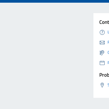
Cont
Prob