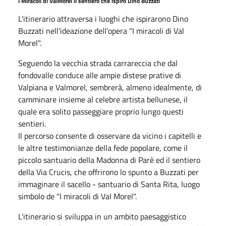
I Miracoli di ValMorel il sentiero che ispirò Dino Buzzati
L'itinerario attraversa i luoghi che ispirarono Dino
Buzzati nell'ideazione dell'opera "I miracoli di Val
Morel".
Seguendo la vecchia strada carrareccia che dal
fondovalle conduce alle ampie distese prative di
Valpiana e Valmorel, sembrerà, almeno idealmente, di
camminare insieme al celebre artista bellunese, il
quale era solito passeggiare proprio lungo questi
sentieri.
Il percorso consente di osservare da vicino i capitelli e
le altre testimonianze della fede popolare, come il
piccolo santuario della Madonna di Parè ed il sentiero
della Via Crucis, che offrirono lo spunto a Buzzati per
immaginare il sacello - santuario di Santa Rita, luogo
simbolo de "I miracoli di Val Morel".
L'itinerario si sviluppa in un ambito paesaggistico