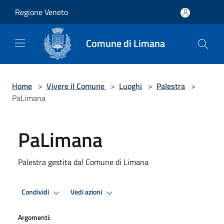
Salta al contenuto principale
Regione Veneto
Comune di Limana
Home
>
Vivere il Comune
>
Luoghi
>
Palestra
>
PaLimana
PaLimana
Palestra gestita dal Comune di Limana
Condividi
Vedi azioni
Argomenti: