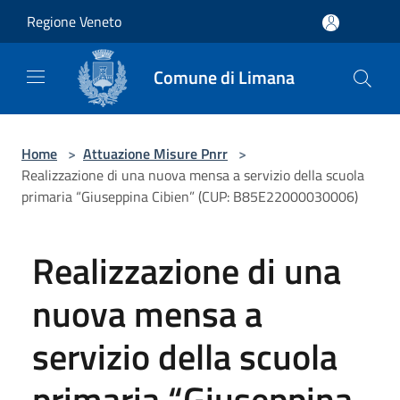
Salta al contenuto principale
Regione Veneto
Comune di Limana
Home
>
Attuazione Misure Pnrr
>
Realizzazione di una nuova mensa a servizio della scuola
primaria “Giuseppina Cibien” (CUP: B85E22000030006)
Realizzazione di una
nuova mensa a
servizio della scuola
primaria “Giuseppina