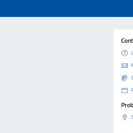
Cont
Prob