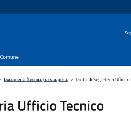
Seg
il Comune
>
Documenti (tecnico) di supporto
>
Diritti di Segreteria Ufficio 
ria Ufficio Tecnico