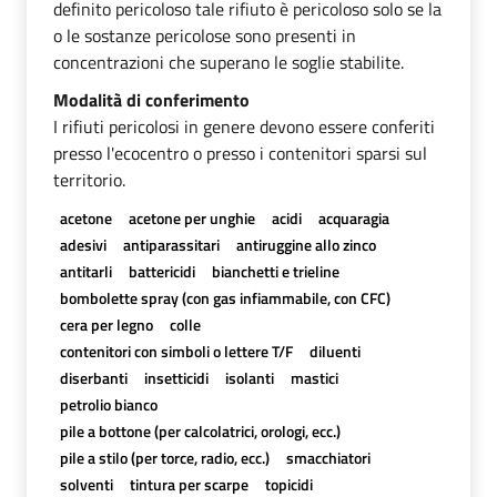
definito pericoloso tale rifiuto è pericoloso solo se la
o le sostanze pericolose sono presenti in
concentrazioni che superano le soglie stabilite.
Modalità di conferimento
I rifiuti pericolosi in genere devono essere conferiti
presso l'ecocentro o presso i contenitori sparsi sul
territorio.
acetone
acetone per unghie
acidi
acquaragia
adesivi
antiparassitari
antiruggine allo zinco
antitarli
battericidi
bianchetti e trieline
bombolette spray (con gas infiammabile, con CFC)
cera per legno
colle
contenitori con simboli o lettere T/F
diluenti
diserbanti
insetticidi
isolanti
mastici
petrolio bianco
pile a bottone (per calcolatrici, orologi, ecc.)
pile a stilo (per torce, radio, ecc.)
smacchiatori
solventi
tintura per scarpe
topicidi