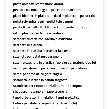
paste abrasive (contenitore vuoto)
pellicole da imballaggio
pellicole per alimenti
piatti, bicchieri in plastica
piatti in plastica
polistirolo
polistirolo imballaggi
polistitolo pannelli
prodotti cosmetici liquidi
profumi (contenitori vuoti)
reti in plastica per frutta e verdura
sacchetti di carta con interno plastificato
sacchetti di plastica
sacchetti in plastica (borse per la spesa)
sacchetti per patatine e caramelle
sacchi e sacchetti in plastica (fuorché per materiale edile)
sacchi per alimenti per animali
sacchi per detersivi
sacchi per prodotti di giardinaggio
scatolette e lattine in banda stagnata
scatolette per tonno e altri alimenti
shampoo
shoppers
stagnola
tappi a corona
tappi di barattoli in metallo
tappi in plastica
tintura per abiti o scarpe (contenitore vuoto)
tintura per capelli (contenitore vuoto)