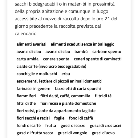
sacchi biodegradabili o in mater-bi in prossimità
della propria abitazione e comunque in luogo
accessibile al mezzo di raccolta dopo le ore 21 del
giorno precedente la raccolta prevista dal
calendario.
alimenti avariati
alimenti scaduti senza imballaggio
avanzi di cibo
avanzi di cibo
bambù
carbone spento
carta umida
cenere spenta
ceneri spente di caminetti
cialde caffè (involucro biodegradabile)
conchiglie e molluschi
erba
escrementi, lettiere di piccoli animali domestici
farinacei in genere
fazzoletti di carta sporchi
fiammiferi
filtri da tè, caffè, camomilla
filtri di tè
filtri di the
fiori recisi e piante domestiche
fiori recisi, piante da appartamento tagliate
fiori secchi e recisi
foglie
fondi di caffè
fondi di caffè
frutta
gusci di cozze
gusci di crostacei
gusci di frutta secca
gusci di vongole
gusci d'uovo