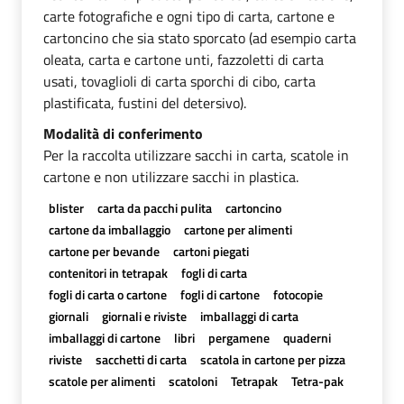
carte fotografiche e ogni tipo di carta, cartone e
cartoncino che sia stato sporcato (ad esempio carta
oleata, carta e cartone unti, fazzoletti di carta
usati, tovaglioli di carta sporchi di cibo, carta
plastificata, fustini del detersivo).
Modalità di conferimento
Per la raccolta utilizzare sacchi in carta, scatole in
cartone e non utilizzare sacchi in plastica.
blister
carta da pacchi pulita
cartoncino
cartone da imballaggio
cartone per alimenti
cartone per bevande
cartoni piegati
contenitori in tetrapak
fogli di carta
fogli di carta o cartone
fogli di cartone
fotocopie
giornali
giornali e riviste
imballaggi di carta
imballaggi di cartone
libri
pergamene
quaderni
riviste
sacchetti di carta
scatola in cartone per pizza
scatole per alimenti
scatoloni
Tetrapak
Tetra-pak