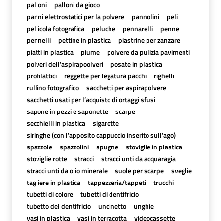
palloni
palloni da gioco
panni elettrostatici per la polvere
pannolini
peli
pellicola fotografica
peluche
pennarelli
penne
pennelli
pettine in plastica
piastrine per zanzare
piatti in plastica
piume
polvere da pulizia pavimenti
polveri dell'aspirapoolveri
posate in plastica
profilattici
reggette per legatura pacchi
righelli
rullino fotografico
sacchetti per aspirapolvere
sacchetti usati per l’acquisto di ortaggi sfusi
sapone in pezzi e saponette
scarpe
secchielli in plastica
sigarette
siringhe (con l'apposito cappuccio inserito sull'ago)
spazzole
spazzolini
spugne
stoviglie in plastica
stoviglie rotte
stracci
stracci unti da acquaragia
stracci unti da olio minerale
suole per scarpe
sveglie
tagliere in plastica
tappezzeria/tappeti
trucchi
tubetti di colore
tubetti di dentifricio
tubetto del dentifricio
uncinetto
unghie
vasi in plastica
vasi in terracotta
videocassette