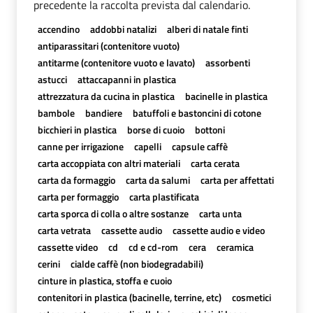
precedente la raccolta prevista dal calendario.
accendino
addobbi natalizi
alberi di natale finti
antiparassitari (contenitore vuoto)
antitarme (contenitore vuoto e lavato)
assorbenti
astucci
attaccapanni in plastica
attrezzatura da cucina in plastica
bacinelle in plastica
bambole
bandiere
batuffoli e bastoncini di cotone
bicchieri in plastica
borse di cuoio
bottoni
canne per irrigazione
capelli
capsule caffè
carta accoppiata con altri materiali
carta cerata
carta da formaggio
carta da salumi
carta per affettati
carta per formaggio
carta plastificata
carta sporca di colla o altre sostanze
carta unta
carta vetrata
cassette audio
cassette audio e video
cassette video
cd
cd e cd-rom
cera
ceramica
cerini
cialde caffè (non biodegradabili)
cinture in plastica, stoffa e cuoio
contenitori in plastica (bacinelle, terrine, etc)
cosmetici