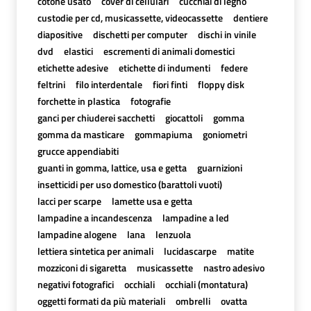
cotone usato
cover di cellulari
cucchiai di legno
custodie per cd, musicassette, videocassette
dentiere
diapositive
dischetti per computer
dischi in vinile
dvd
elastici
escrementi di animali domestici
etichette adesive
etichette di indumenti
federe
feltrini
filo interdentale
fiori finti
floppy disk
forchette in plastica
fotografie
ganci per chiuderei sacchetti
giocattoli
gomma
gomma da masticare
gommapiuma
goniometri
grucce appendiabiti
guanti in gomma, lattice, usa e getta
guarnizioni
insetticidi per uso domestico (barattoli vuoti)
lacci per scarpe
lamette usa e getta
lampadine a incandescenza
lampadine a led
lampadine alogene
lana
lenzuola
lettiera sintetica per animali
lucidascarpe
matite
mozziconi di sigaretta
musicassette
nastro adesivo
negativi fotografici
occhiali
occhiali (montatura)
oggetti formati da più materiali
ombrelli
ovatta