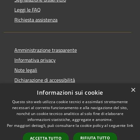
Leggi le FAQ
Richiesta assistenza
Amministrazione trasparente
Informativa privacy
Note legali
Dichiarazione di accessibilità
×
Moduli Privacy Amministrazione trasparente
Informazioni sui cookie
Questo sito web utilizza cookie tecnici e assimilati strettamente
necessari al corretto funzionamento e alla navigazione del sito,
nonché un cookie tecnico analitico al solo fine di elaborare
informazioni statistiche, aggregate e anonime.
RSS
Copyright © 2026 • Comune di
Per maggiori dettagli, può consultare la cookie policy al seguente
link
Accessibilità
Limana • Powered by
Privacy
Municipium
Accesso
•
RIFIUTA TUTTO
ACCETTA TUTTO