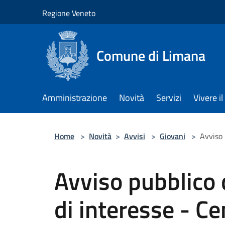
Salta al contenuto principale
Regione Veneto
Comune di Limana
Amministrazione
Novità
Servizi
Vivere 
Home
>
Novità
>
Avvisi
>
Giovani
>
Avviso 
Avviso pubblico 
di interesse - C