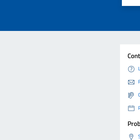
Cont
Prob