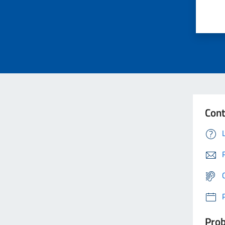
Cont
Prob