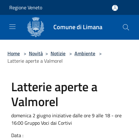
Salta al contenuto principale
Regione Veneto
Comune di Limana
Home
>
Novità
>
Notizie
>
Ambiente
>
Latterie aperte a Valmorel
Latterie aperte a
Valmorel
domenica 2 giugno iniziative dalle ore 9 alle 18 - ore
16:00 Gruppo Voci dai Cortivi
Data :