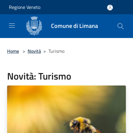
Salta al contenuto principale
Regione Veneto
Comune di Limana
Home
>
Novità
>
Turismo
Novità: Turismo