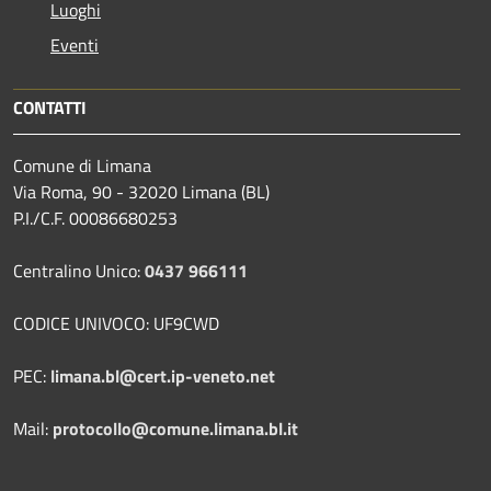
Luoghi
Eventi
CONTATTI
Comune di Limana
Via Roma, 90 - 32020 Limana (BL)
P.I./C.F. 00086680253
Centralino Unico:
0437 966111
CODICE UNIVOCO: UF9CWD
PEC:
limana.bl@cert.ip-veneto.net
Mail:
protocollo@comune.limana.bl.it