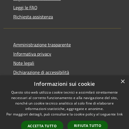
Leggi le FAQ
Richiesta assistenza
Amministrazione trasparente
Informativa privacy
Note legali
Dichiarazione di accessibilità
×
Moduli Privacy Amministrazione trasparente
Informazioni sui cookie
Questo sito web utilizza cookie tecnici e assimilati strettamente
necessari al corretto funzionamento e alla navigazione del sito,
nonché un cookie tecnico analitico al solo fine di elaborare
informazioni statistiche, aggregate e anonime.
RSS
Copyright © 2026 • Comune di
Per maggiori dettagli, può consultare la cookie policy al seguente
link
Accessibilità
Limana • Powered by
Privacy
Municipium
Accesso
•
RIFIUTA TUTTO
ACCETTA TUTTO