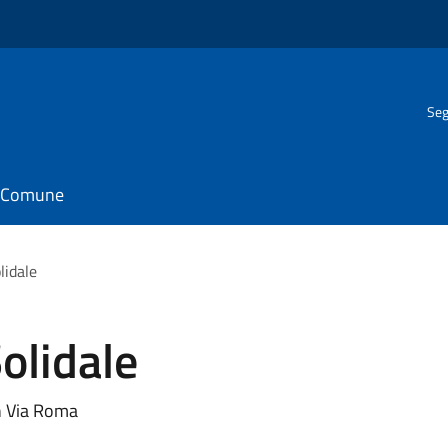
Seg
il Comune
lidale
olidale
in Via Roma