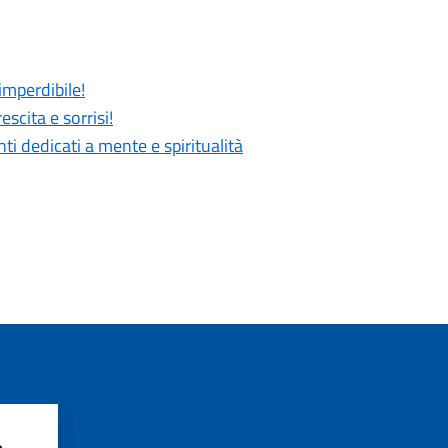
imperdibile!
scita e sorrisi!
 dedicati a mente e spiritualità