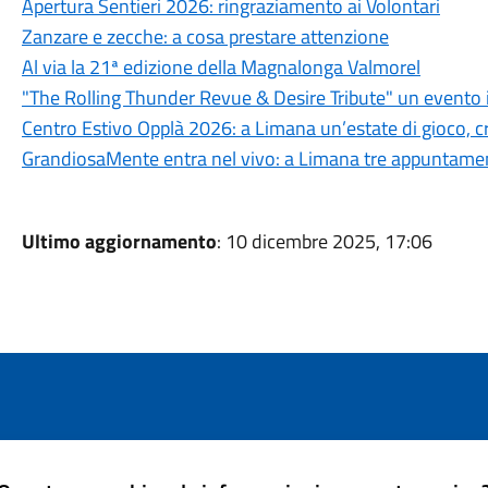
Apertura Sentieri 2026: ringraziamento ai Volontari
Zanzare e zecche: a cosa prestare attenzione
Al via la 21ª edizione della Magnalonga Valmorel
"The Rolling Thunder Revue & Desire Tribute" un evento 
Centro Estivo Opplà 2026: a Limana un’estate di gioco, cre
GrandiosaMente entra nel vivo: a Limana tre appuntamenti
Ultimo aggiornamento
: 10 dicembre 2025, 17:06