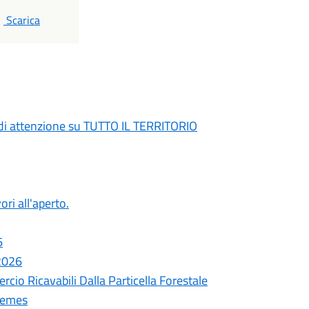
PDF
Scarica
di attenzione su TUTTO IL TERRITORIO
ori all'aperto.
6
 2026
cio Ricavabili Dalla Particella Forestale
remes