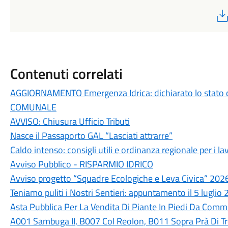
Contenuti correlati
AGGIORNAMENTO Emergenza Idrica: dichiarato lo stato 
COMUNALE
AVVISO: Chiusura Ufficio Tributi
Nasce il Passaporto GAL “Lasciati attrarre”
Caldo intenso: consigli utili e ordinanza regionale per i lav
Avviso Pubblico - RISPARMIO IDRICO
Avviso progetto “Squadre Ecologiche e Leva Civica” 202
Teniamo puliti i Nostri Sentieri: appuntamento il 5 luglio
Asta Pubblica Per La Vendita Di Piante In Piedi Da Commer
A001 Sambuga II, B007 Col Reolon, B011 Sopra Prà Di T