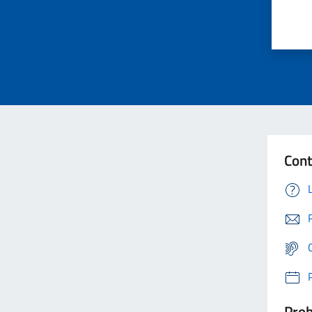
Cont
Prob