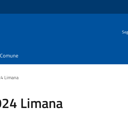
Seg
il Comune
24 Limana
024 Limana