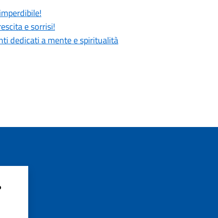
imperdibile!
scita e sorrisi!
 dedicati a mente e spiritualità
?