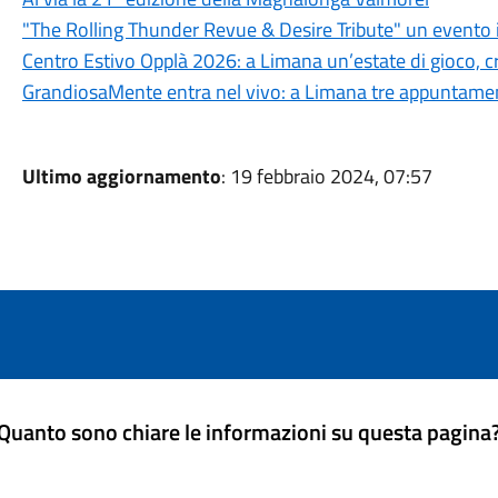
"The Rolling Thunder Revue & Desire Tribute" un evento 
Centro Estivo Opplà 2026: a Limana un’estate di gioco, cre
GrandiosaMente entra nel vivo: a Limana tre appuntamenti
Ultimo aggiornamento
: 19 febbraio 2024, 07:57
Quanto sono chiare le informazioni su questa pagina