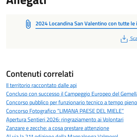
2024 Locandina San Valentino con tutte le 
PD
Sca
Contenuti correlati
Il territorio raccontato dalle api
Concluso con successo il Campeggio Europeo del Gemel
Concorso pubblico per funzionario tecnico a tempo pien
Concorso Fotografico “LIMANA PAESE DEL MIELE”
Apertura Sentieri 2026: ringraziamento ai Volontari
Zanzare e zecche: a cosa prestare attenzione
Al via la 21ª edizione della Magnalonga Valmorel