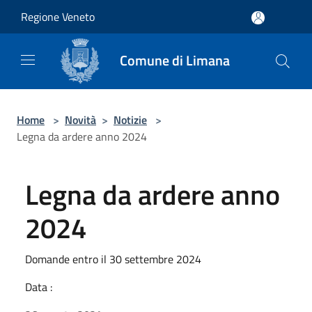
Salta al contenuto principale
Regione Veneto
Comune di Limana
Home
>
Novità
>
Notizie
>
Legna da ardere anno 2024
Legna da ardere anno
2024
Domande entro il 30 settembre 2024
Data :