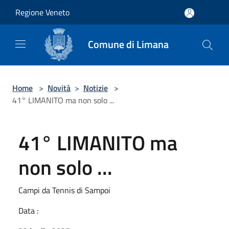
Salta al contenuto principale
Regione Veneto
Comune di Limana
Home
>
Novità
>
Notizie
>
41° LIMANITO ma non solo ...
41° LIMANITO ma
non solo ...
Campi da Tennis di Sampoi
Data :