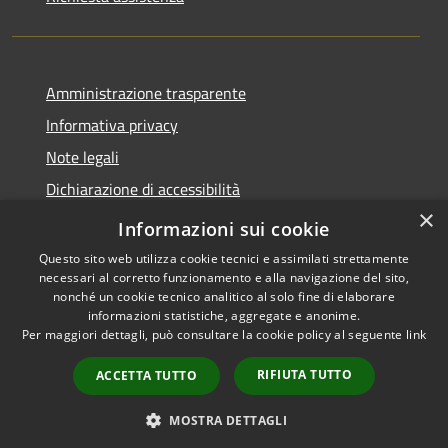
Amministrazione trasparente
Informativa privacy
Note legali
Dichiarazione di accessibilità
×
Moduli Privacy Amministrazione trasparente
Informazioni sui cookie
Questo sito web utilizza cookie tecnici e assimilati strettamente
necessari al corretto funzionamento e alla navigazione del sito,
nonché un cookie tecnico analitico al solo fine di elaborare
informazioni statistiche, aggregate e anonime.
RSS
Copyright © 2026 • Comune di
Per maggiori dettagli, può consultare la cookie policy al seguente
link
Accessibilità
Limana • Powered by
Privacy
Municipium
Accesso
•
RIFIUTA TUTTO
ACCETTA TUTTO
Cookie
redazione
Mappa del sito
MOSTRA DETTAGLI