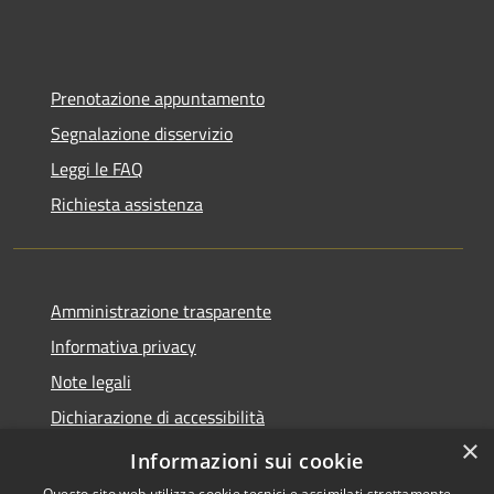
Prenotazione appuntamento
Segnalazione disservizio
Leggi le FAQ
Richiesta assistenza
Amministrazione trasparente
Informativa privacy
Note legali
Dichiarazione di accessibilità
×
Moduli Privacy Amministrazione trasparente
Informazioni sui cookie
Questo sito web utilizza cookie tecnici e assimilati strettamente