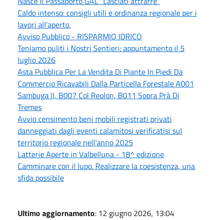
Nasce il Passaporto GAL “Lasciati attrarre”
Caldo intenso: consigli utili e ordinanza regionale per i
lavori all'aperto.
Avviso Pubblico - RISPARMIO IDRICO
Teniamo puliti i Nostri Sentieri: appuntamento il 5
luglio 2026
Asta Pubblica Per La Vendita Di Piante In Piedi Da
Commercio Ricavabili Dalla Particella Forestale A001
Sambuga II, B007 Col Reolon, B011 Sopra Prà Di
Tremes
Avvio censimento beni mobili registrati privati
danneggiati dagli eventi calamitosi verificatisi sul
territorio regionale nell'anno 2025
Latterie Aperte in Valbelluna - 18^ edizione
Camminare con il lupo. Realizzare la coesistenza, una
sfida possibile
Ultimo aggiornamento
: 12 giugno 2026, 13:04