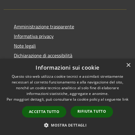
Amministrazione trasparente
Informativa privacy
Note legali
Dichiarazione di accessibilità
×
Moduli Privacy Amministrazione trasparente
Informazioni sui cookie
Questo sito web utilizza cookie tecnici e assimilati strettamente
necessari al corretto funzionamento e alla navigazione del sito,
nonché un cookie tecnico analitico al solo fine di elaborare
informazioni statistiche, aggregate e anonime.
RSS
Copyright © 2026 • Comune di
Per maggiori dettagli, può consultare la cookie policy al seguente
link
Accessibilità
Limana • Powered by
Privacy
Municipium
Accesso
•
RIFIUTA TUTTO
ACCETTA TUTTO
Cookie
redazione
Mappa del sito
MOSTRA DETTAGLI