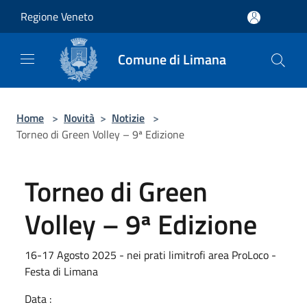
Salta al contenuto principale
Regione Veneto
Comune di Limana
Home
>
Novità
>
Notizie
>
Torneo di Green Volley – 9ª Edizione
Torneo di Green
Volley – 9ª Edizione
16-17 Agosto 2025 - nei prati limitrofi area ProLoco -
Festa di Limana
Data :