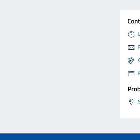
Cont
Prob