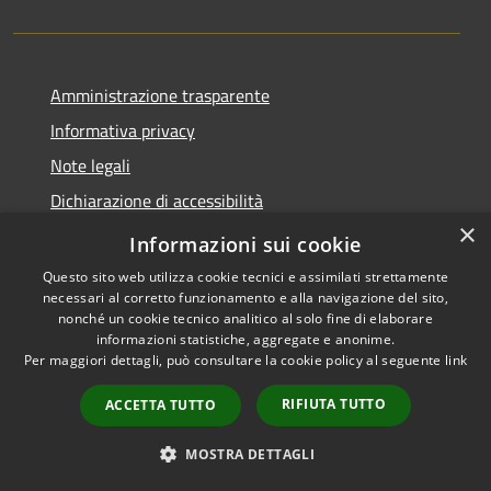
Amministrazione trasparente
Informativa privacy
Note legali
Dichiarazione di accessibilità
×
Moduli Privacy Amministrazione trasparente
Informazioni sui cookie
Questo sito web utilizza cookie tecnici e assimilati strettamente
necessari al corretto funzionamento e alla navigazione del sito,
nonché un cookie tecnico analitico al solo fine di elaborare
informazioni statistiche, aggregate e anonime.
RSS
Copyright © 2026 • Comune di
Per maggiori dettagli, può consultare la cookie policy al seguente
link
Accessibilità
Limana • Powered by
Privacy
Municipium
Accesso
•
RIFIUTA TUTTO
ACCETTA TUTTO
Cookie
redazione
Mappa del sito
MOSTRA DETTAGLI