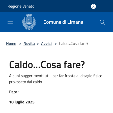
Salta al contenuto principale
Regione Veneto
Comune di Limana
Home
>
Novità
>
Avvisi
>
Caldo...Cosa fare?
Caldo...Cosa fare?
Alcuni suggerimenti utili per far fronte al disagio fisico
provocato dal caldo
Data :
10 luglio 2025