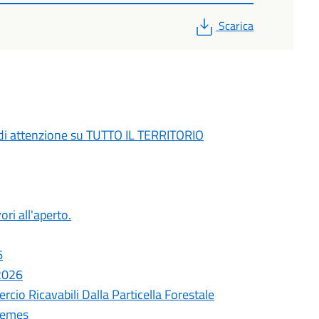
PDF
Scarica
di attenzione su TUTTO IL TERRITORIO
ori all'aperto.
6
 2026
cio Ricavabili Dalla Particella Forestale
remes