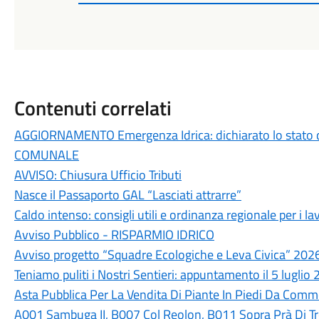
Contenuti correlati
AGGIORNAMENTO Emergenza Idrica: dichiarato lo stato 
COMUNALE
AVVISO: Chiusura Ufficio Tributi
Nasce il Passaporto GAL “Lasciati attrarre”
Caldo intenso: consigli utili e ordinanza regionale per i lav
Avviso Pubblico - RISPARMIO IDRICO
Avviso progetto “Squadre Ecologiche e Leva Civica” 202
Teniamo puliti i Nostri Sentieri: appuntamento il 5 luglio
Asta Pubblica Per La Vendita Di Piante In Piedi Da Commer
A001 Sambuga II, B007 Col Reolon, B011 Sopra Prà Di T