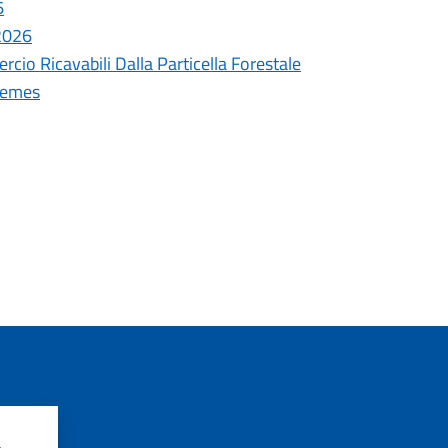
6
 2026
cio Ricavabili Dalla Particella Forestale
remes