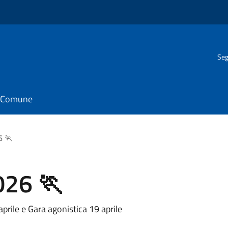
Seg
il Comune
6 🏃
026 🏃
rile e Gara agonistica 19 aprile