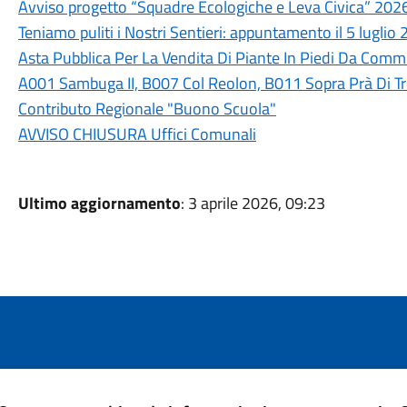
Avviso progetto “Squadre Ecologiche e Leva Civica” 202
Teniamo puliti i Nostri Sentieri: appuntamento il 5 luglio
Asta Pubblica Per La Vendita Di Piante In Piedi Da Commer
A001 Sambuga II, B007 Col Reolon, B011 Sopra Prà Di T
Contributo Regionale "Buono Scuola"
AVVISO CHIUSURA Uffici Comunali
Ultimo aggiornamento
: 3 aprile 2026, 09:23