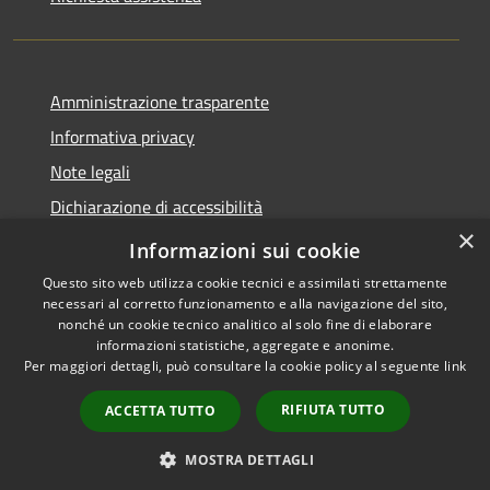
Amministrazione trasparente
Informativa privacy
Note legali
Dichiarazione di accessibilità
×
Moduli Privacy Amministrazione trasparente
Informazioni sui cookie
Questo sito web utilizza cookie tecnici e assimilati strettamente
necessari al corretto funzionamento e alla navigazione del sito,
nonché un cookie tecnico analitico al solo fine di elaborare
informazioni statistiche, aggregate e anonime.
RSS
Copyright © 2026 • Comune di
Per maggiori dettagli, può consultare la cookie policy al seguente
link
Accessibilità
Limana • Powered by
Privacy
Municipium
Accesso
•
RIFIUTA TUTTO
ACCETTA TUTTO
Cookie
redazione
Mappa del sito
MOSTRA DETTAGLI