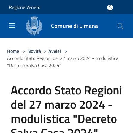
Salta al contenuto principale
Regione Veneto
Comune di Limana
Home
>
Novità
>
Avvisi
>
Accordo Stato Regioni del 27 marzo 2024 - modulistica
"Decreto Salva Casa 2024"
Accordo Stato Regioni
del 27 marzo 2024 -
modulistica "Decreto
Salva Casa 2024"