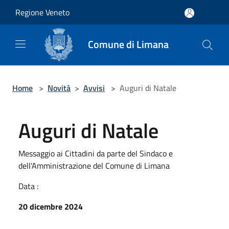
Salta al contenuto principale
Regione Veneto
Comune di Limana
Home
>
Novità
>
Avvisi
>
Auguri di Natale
Auguri di Natale
Messaggio ai Cittadini da parte del Sindaco e
dell'Amministrazione del Comune di Limana
Data :
20 dicembre 2024