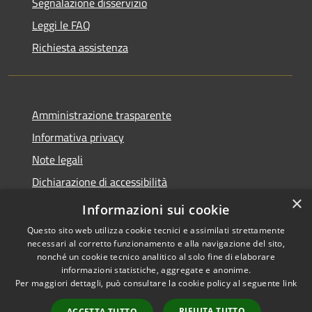
Segnalazione disservizio
Leggi le FAQ
Richiesta assistenza
Amministrazione trasparente
Informativa privacy
Note legali
Dichiarazione di accessibilità
×
Moduli Privacy Amministrazione trasparente
Informazioni sui cookie
Questo sito web utilizza cookie tecnici e assimilati strettamente
necessari al corretto funzionamento e alla navigazione del sito,
nonché un cookie tecnico analitico al solo fine di elaborare
informazioni statistiche, aggregate e anonime.
RSS
Copyright © 2026 • Comune di
Per maggiori dettagli, può consultare la cookie policy al seguente
link
Accessibilità
Limana • Powered by
Privacy
Municipium
Accesso
•
RIFIUTA TUTTO
ACCETTA TUTTO