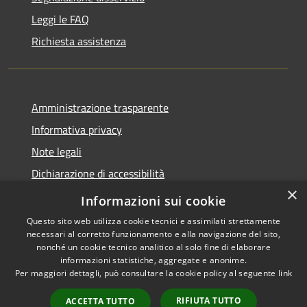
Leggi le FAQ
Richiesta assistenza
Amministrazione trasparente
Informativa privacy
Note legali
Dichiarazione di accessibilità
×
Moduli Privacy Amministrazione trasparente
Informazioni sui cookie
Questo sito web utilizza cookie tecnici e assimilati strettamente
necessari al corretto funzionamento e alla navigazione del sito,
nonché un cookie tecnico analitico al solo fine di elaborare
informazioni statistiche, aggregate e anonime.
RSS
Copyright © 2026 • Comune di
Per maggiori dettagli, può consultare la cookie policy al seguente
link
Accessibilità
Limana • Powered by
Privacy
Municipium
Accesso
•
RIFIUTA TUTTO
ACCETTA TUTTO