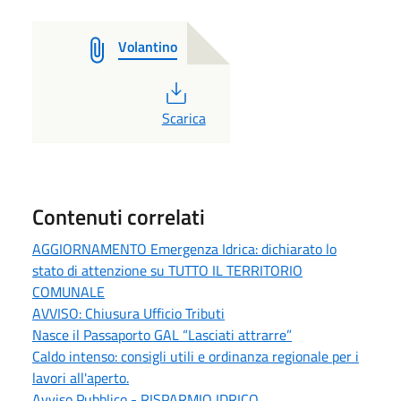
Volantino
PDF
Scarica
Contenuti correlati
AGGIORNAMENTO Emergenza Idrica: dichiarato lo
stato di attenzione su TUTTO IL TERRITORIO
COMUNALE
AVVISO: Chiusura Ufficio Tributi
Nasce il Passaporto GAL “Lasciati attrarre”
Caldo intenso: consigli utili e ordinanza regionale per i
lavori all'aperto.
Avviso Pubblico - RISPARMIO IDRICO