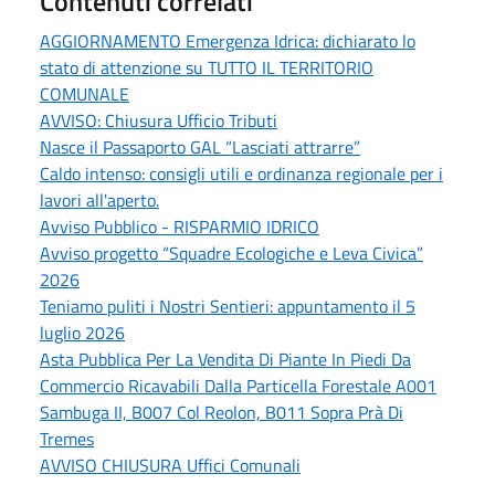
Contenuti correlati
AGGIORNAMENTO Emergenza Idrica: dichiarato lo
stato di attenzione su TUTTO IL TERRITORIO
COMUNALE
AVVISO: Chiusura Ufficio Tributi
Nasce il Passaporto GAL “Lasciati attrarre”
Caldo intenso: consigli utili e ordinanza regionale per i
lavori all'aperto.
Avviso Pubblico - RISPARMIO IDRICO
Avviso progetto “Squadre Ecologiche e Leva Civica”
2026
Teniamo puliti i Nostri Sentieri: appuntamento il 5
luglio 2026
Asta Pubblica Per La Vendita Di Piante In Piedi Da
Commercio Ricavabili Dalla Particella Forestale A001
Sambuga II, B007 Col Reolon, B011 Sopra Prà Di
Tremes
AVVISO CHIUSURA Uffici Comunali