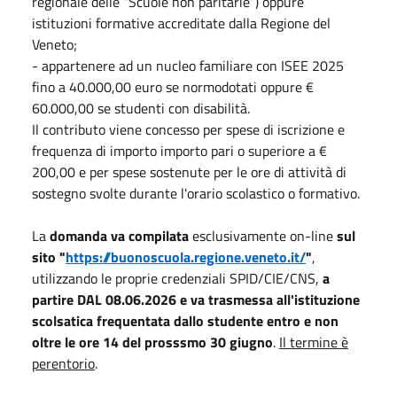
regionale delle “Scuole non paritarie”) oppure
istituzioni formative accreditate dalla Regione del
Veneto;
- appartenere ad un nucleo familiare con ISEE 2025
fino a 40.000,00 euro se normodotati oppure €
60.000,00 se studenti con disabilità.
Il contributo viene concesso per spese di iscrizione e
frequenza di importo importo pari o superiore a €
200,00 e per spese sostenute per le ore di attività di
sostegno svolte durante l'orario scolastico o formativo.
La
domanda va compilata
esclusivamente on-line
sul
sito "
https://buonoscuola.regione.veneto.it/
"
,
utilizzando le proprie credenziali SPID/CIE/CNS,
a
partire DAL 08.06.2026
e va trasmessa all'istituzione
scolsatica frequentata dallo studente entro e non
oltre le ore 14 del prosssmo 30 giugno
.
Il termine è
perentorio
.